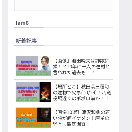
fam8
新着記事
【画像】池田純矢は詐欺師
顔！？10年に一人の逸材と
言われた過去も！？
【場所どこ】秋田県三種町
の建物で火事(10/29)！八竜
役場近くのポポロ前か！？
【画像10選】滝沢和典の若
い頃が超イケメン！麻雀の
経歴も徹底調査！