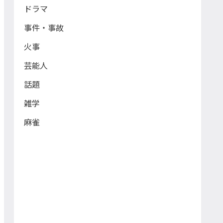
ドラマ
事件・事故
火事
芸能人
話題
雑学
麻雀