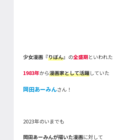
少女漫画『
りぼん
』
の
全盛期
といわれた
1983年
から
漫画家として活躍
していた
岡田あーみん
さん！
2023年のいまでも
岡田あーみんが描いた漫画
に対して