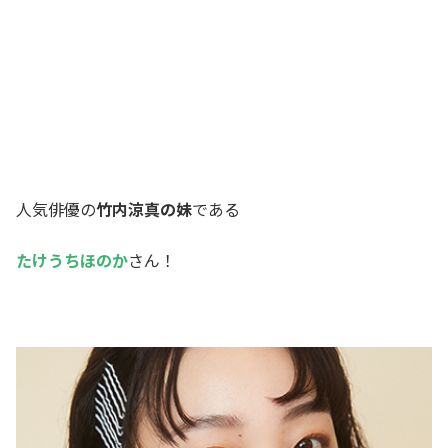
人気俳優の
竹内涼真の妹
である
たけうちほのか
さん！