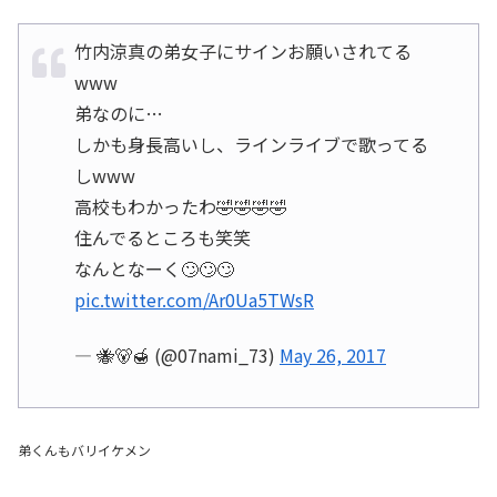
竹内涼真の弟女子にサインお願いされてる
www
弟なのに…
しかも身長高いし、ラインライブで歌ってる
しwww
高校もわかったわ🤣🤣🤣🤣
住んでるところも笑笑
なんとなーく🙄🙄🙄
pic.twitter.com/Ar0Ua5TWsR
— 🐝🐻🍯 (@07nami_73)
May 26, 2017
弟くんもバリイケメン