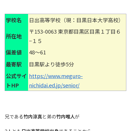
学校名
日出高等学校（現：目黒日本大学高校）
〒153-0063 東京都目黒区目黒１丁目６
所在地
−１５
偏差値
48〜61
最寄駅
目黒駅より徒歩5分
公式サイ
https://www.meguro-
トHP
nichidai.ed.jp/senior/
兄である
竹内涼真
と弟の
竹内唯人
が