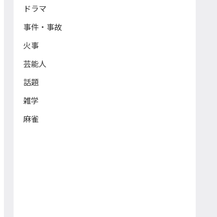
ドラマ
事件・事故
火事
芸能人
話題
雑学
麻雀