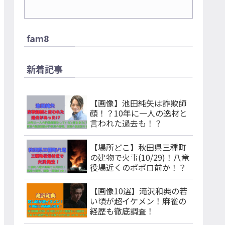
fam8
新着記事
【画像】池田純矢は詐欺師
顔！？10年に一人の逸材と
言われた過去も！？
【場所どこ】秋田県三種町
の建物で火事(10/29)！八竜
役場近くのポポロ前か！？
【画像10選】滝沢和典の若
い頃が超イケメン！麻雀の
経歴も徹底調査！