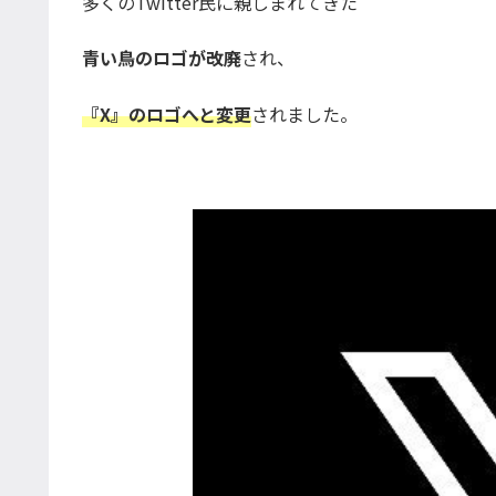
多くのTwitter民に親しまれてきた
青い鳥のロゴが改廃
され、
『X』のロゴへと変更
されました。