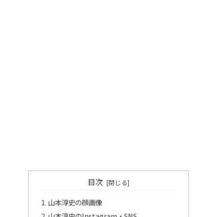
目次
山本淳史の顔画像
山本淳史のInstagram・SNS