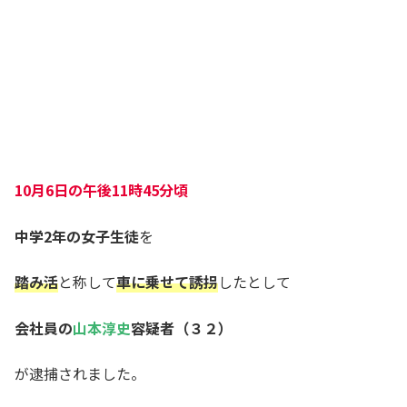
10月6日の午後11時45分頃
中学2年の女子生徒
を
踏み活
と称して
車に乗せて誘拐
したとして
会社員の
山本淳史
容疑者（３２）
が逮捕されました。