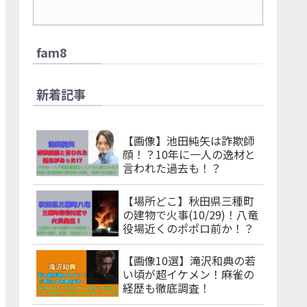
fam8
新着記事
【画像】池田純矢は詐欺師
顔！？10年に一人の逸材と
言われた過去も！？
【場所どこ】秋田県三種町
の建物で火事(10/29)！八竜
役場近くのポポロ前か！？
【画像10選】滝沢和典の若
い頃が超イケメン！麻雀の
経歴も徹底調査！