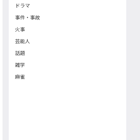
ドラマ
事件・事故
火事
芸能人
話題
雑学
麻雀