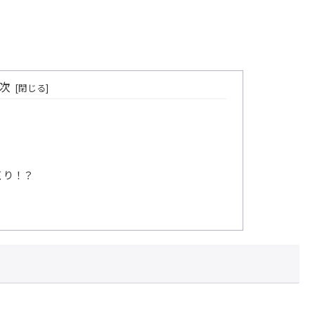
次
くり！？