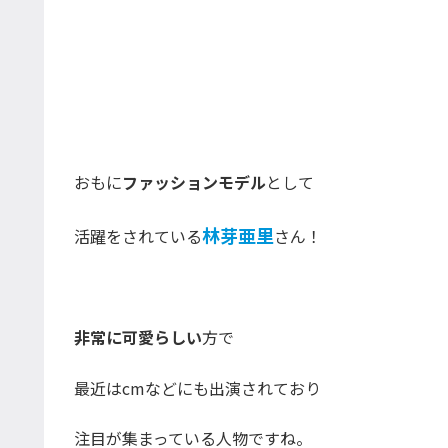
おもに
ファッションモデル
として
林芽亜里
活躍をされている
さん！
非常に可愛らしい
方で
最近はcmなどにも出演されており
注目が集まっている人物ですね。