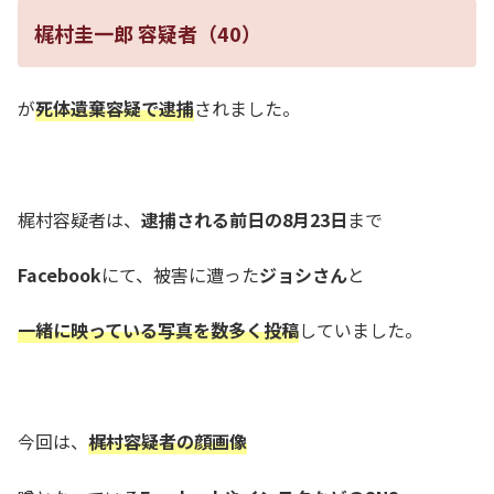
梶村圭一郎 容疑者（
40
）
が
死体遺棄容疑で逮捕
されました。
梶村容疑者は、
逮捕される前日の8月23日
まで
Facebook
にて、被害に遭った
ジョシさん
と
一緒に映っている写真を数多く投稿
していました。
今回は、
梶村容疑者の顔画像