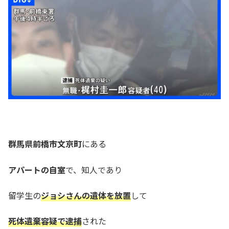
群馬県前橋市文京町
にある
アパートの自室
で、知人であり
留学生の
ジョシさんの遺体を放置
して
死体遺棄容疑で逮捕
された