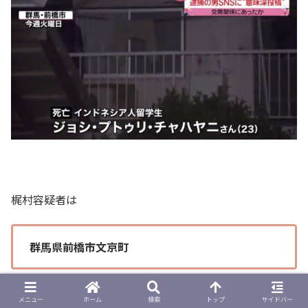
梶村容疑者は
群馬県前橋市文京町
にある
アパートの自室
に
メニュー
ホーム
検索
トップ
サイドバー